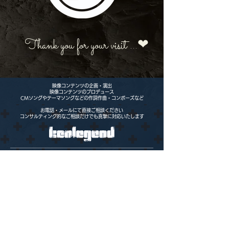
Thank you for your visit ...
❤︎
映像コンテンツの企画・演出
映像コンテンツのプロデュース
CMソングやテーマソングなどの作詞作曲・コンポーズなど
お電話・メールにて直接ご相談ください
コンサルティング的なご相談だけでも真摯に対応いたします
090-8746-3936
kenshii@poppy.ocn.ne.jp
KENSHI KATSUYA